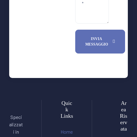
INVIA
MESSAGGIO
Quic
Ar
k
ea
Links
Ris
Speci
erv
alizzat
ata
i in
Home