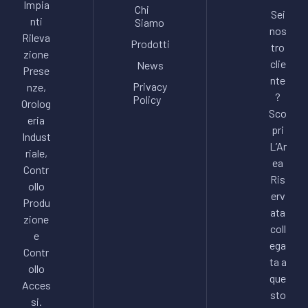
Impia
Chi
Sei
nti
Siamo
nos
Rileva
Prodotti
tro
zione
clie
News
Prese
nte
Privacy
nze,
?
Policy
Orolog
Sco
eria
pri
Indust
L’Ar
riale,
ea
Contr
Ris
ollo
erv
Produ
ata
zione
coll
e
ega
Contr
ta a
ollo
que
Acces
sto
si.