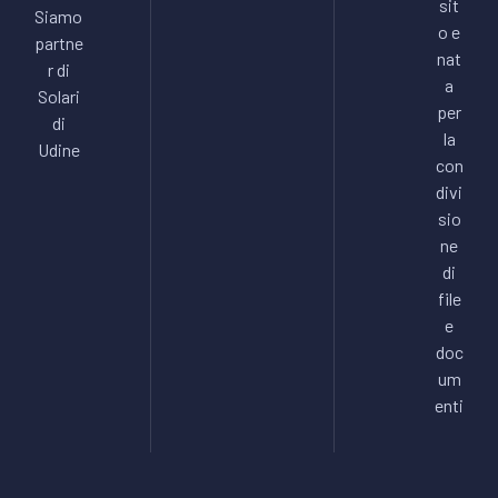
sit
Siamo
o e
partne
nat
r di
a
Solari
per
di
la
Udine
con
divi
sio
ne
di
file
e
doc
um
enti